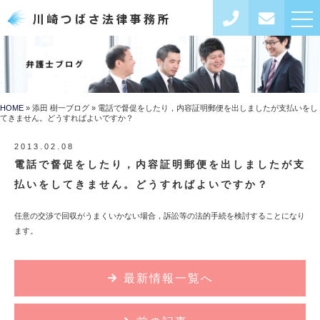
toggl
navig
HOME
添田 樹一ブログ
電話で督促をしたり，内容証明郵便を出しましたが支払いをし
てきません。どうすればよいですか？
2013.02.08
電話で督促をしたり，内容証明郵便を出しましたが支
払いをしてきません。どうすればよいですか？
任意の交渉で回収がうまくいかない場合，訴訟等の法的手続を検討することになり
ます。
最新情報一覧へ