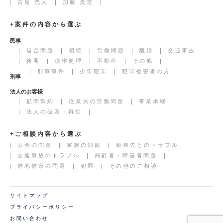
古屋 洸人
加藤 貴宣
+案件の内容から選ぶ
民事
借金問題
相続
労働問題
離婚
交通事故
後見
債権処理
不動産
その他
刑事事件
少年犯罪
犯罪被害者の方
刑事
法人のお客様
顧問契約
従業員の労働問題
事業承継
法人の破産・再生
+ご相談内容から選ぶ
お金の問題
家族の問題
勤務先とのトラブル
交通事故のトラブル
高齢者・障害者問題
借地借家の問題
犯罪
その他のご相談
サイトマップ
プライバシーポリシー
お問い合わせ