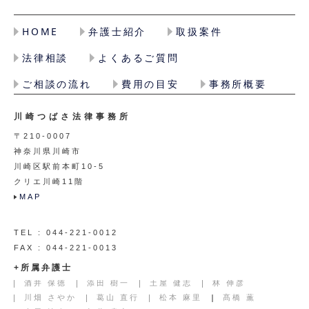
HOME
弁護士紹介
取扱案件
法律相談
よくあるご質問
ご相談の流れ
費用の目安
事務所概要
川崎つばさ法律事務所
〒210-0007
神奈川県川崎市
川崎区駅前本町10-5
クリエ川崎11階
MAP
TEL : 044-221-0012
FAX : 044-221-0013
+所属弁護士
酒井 保徳
添田 樹一
土屋 健志
林 伸彦
川畑 さやか
葛山 直行
松本 麻里
髙橋 薫