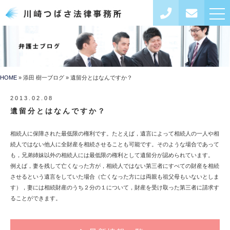
toggl
navig
HOME
添田 樹一ブログ
遺留分とはなんですか？
2013.02.08
遺留分とはなんですか？
相続人に保障された最低限の権利です。たとえば，遺言によって相続人の一人や相
続人ではない他人に全財産を相続させることも可能です。そのような場合であって
も，兄弟姉妹以外の相続人には最低限の権利として遺留分が認められています。
例えば，妻を残して亡くなった方が，相続人ではない第三者にすべての財産を相続
させるという遺言をしていた場合（亡くなった方には両親も祖父母もいないとしま
す），妻には相続財産のうち２分の１について，財産を受け取った第三者に請求す
ることができます。