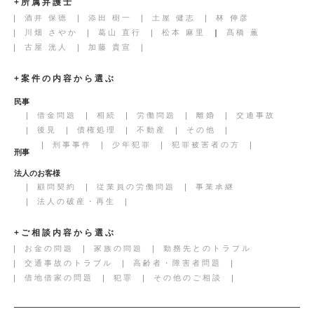
+所属弁護士
酒井 保徳
添田 樹一
土屋 健志
林 伸彦
川畑 さやか
葛山 直行
松本 麻里
髙橋 薫
古屋 洸人
加藤 貴宣
+案件の内容から選ぶ
民事
借金問題
相続
労働問題
離婚
交通事故
後見
債権処理
不動産
その他
刑事事件
少年犯罪
犯罪被害者の方
刑事
法人のお客様
顧問契約
従業員の労働問題
事業承継
法人の破産・再生
+ご相談内容から選ぶ
お金の問題
家族の問題
勤務先とのトラブル
交通事故のトラブル
高齢者・障害者問題
借地借家の問題
犯罪
その他のご相談