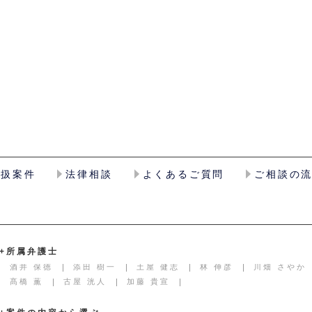
取扱案件
法律相談
よくあるご質問
ご相談の
+所属弁護士
酒井 保徳
添田 樹一
土屋 健志
林 伸彦
川畑 さやか
髙橋 薫
古屋 洸人
加藤 貴宣