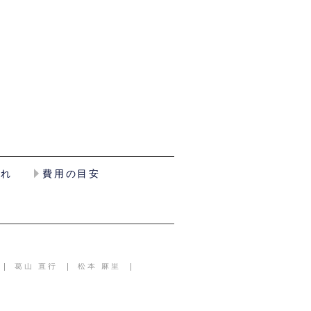
流れ
費用の目安
葛山 直行
松本 麻里