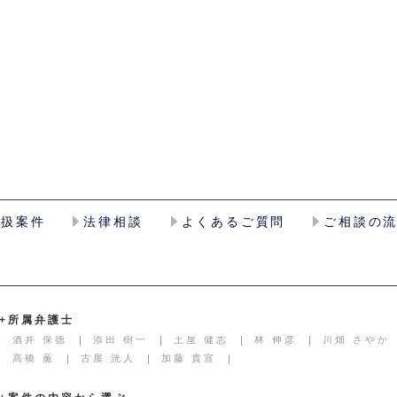
取扱案件
法律相談
よくあるご質問
ご相談の
+所属弁護士
酒井 保徳
添田 樹一
土屋 健志
林 伸彦
川畑 さやか
髙橋 薫
古屋 洸人
加藤 貴宣