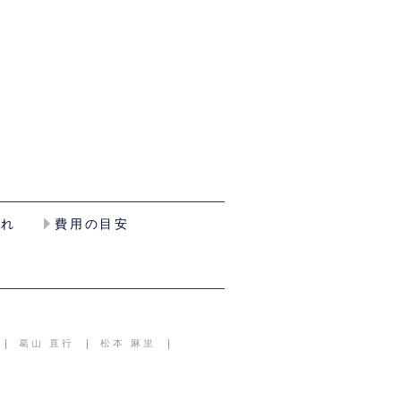
流れ
費用の目安
葛山 直行
松本 麻里