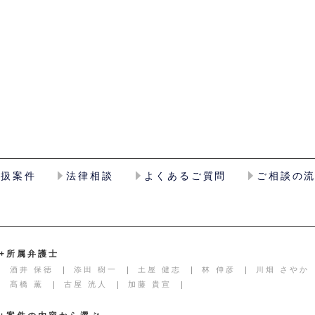
取扱案件
法律相談
よくあるご質問
ご相談の
+所属弁護士
酒井 保徳
添田 樹一
土屋 健志
林 伸彦
川畑 さやか
髙橋 薫
古屋 洸人
加藤 貴宣