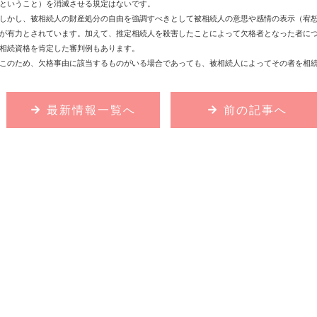
ということ）を消滅させる規定はないです。
しかし、被相続人の財産処分の自由を強調すべきとして被相続人の意思や感情の表示（宥
が有力とされています。加えて、推定相続人を殺害したことによって欠格者となった者に
相続資格を肯定した審判例もあります。
このため、欠格事由に該当するものがいる場合であっても、被相続人によってその者を相
最新情報一覧へ
前の記事へ