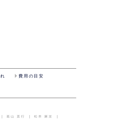
流れ
費用の目安
葛山 直行
松本 麻里