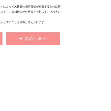
恕）によって欠格者の相続資格が回復するとの見解
ついても、被相続人が欠格者を宥恕して、その者の
続人とすることは可能と考えられます。
次の記事へ