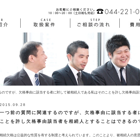
るのですが、欠格事由に該当する者に対して被相続人である私はそのことを許し欠格事由該
2015.09.28
一つ前の質問に関連するのですが、欠格事由に該当する者
ことを許し欠格事由該当者を相続人とすることはできるの
相続欠格は公益的な性質を有する制度と考えられています。このことより、被相続人の意