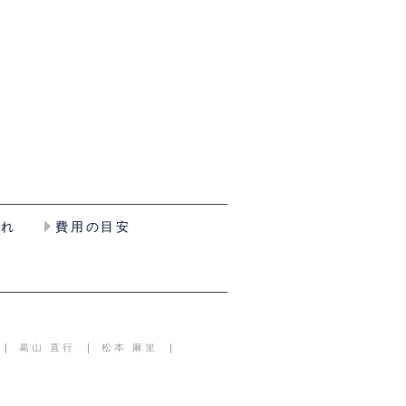
流れ
費用の目安
葛山 直行
松本 麻里