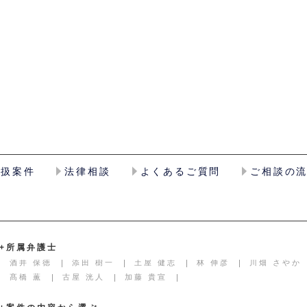
取扱案件
法律相談
よくあるご質問
ご相談の
+所属弁護士
酒井 保徳
添田 樹一
土屋 健志
林 伸彦
川畑 さやか
髙橋 薫
古屋 洸人
加藤 貴宣