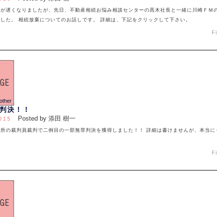
のが遅くなりましたが、先日、不動産相続お悩み相談センターの髙木社長と一緒に川崎ＦＭ
した。 相続放棄についてのお話しです。 詳細は、下記をクリックして下さい。
F
判決！！
Posted by 添田 樹一
015
判所の裁判員裁判で二例目の一部無罪判決を獲得しました！！ 詳細は書けませんが、本当に
F