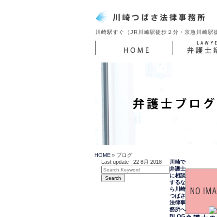
川崎駅すぐ（JR川崎駅徒歩２分・京急川崎駅
HOME
ブログ
Last update : 22 8月 2018
川崎で
弁護士
に相談
するな
ら川崎
つばさ
法律事
務所へ
BLOG