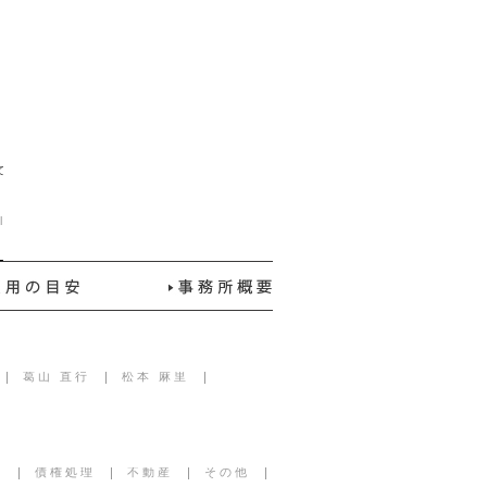
てしておりま
iled under .
葛山 直行
松本 麻里
見
債権処理
不動産
その他