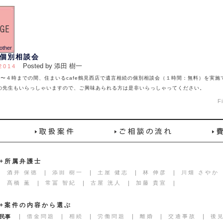
個別相談会
Posted by 添田 樹一
2014
〜４時までの間、住まいるcafe鶴見西店で遺言相続の個別相談会（１時間：無料）を実施
士の先生もいらっしゃいますので、ご興味あられる方は是非いらっしゃってください。
F
+所属弁護士
酒井 保徳
添田 樹一
土屋 健志
林 伸彦
川畑 さやか
髙橋 薫
常冨 智紀
古屋 洸人
加藤 貴宣
+案件の内容から選ぶ
借金問題
相続
労働問題
離婚
交通事故
後
民事