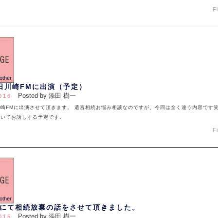
F
日川崎FMに出演（予定）
Posted by 添田 樹一
016
崎FMに出演させて頂きます。 遺言相続お悩み相談なのですが、今回は全く違う内容です笑
ついてお話しする予定です。
F
にて相続放棄の話をさせて頂きました。
Posted by 添田 樹一
015