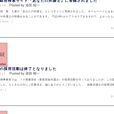
綜合検索サイト『あなたの弁護士』に登録されました
Posted by 添田 樹一
018
添田、林、土屋が『あなたの弁護士』というサイトに登録されました。 ホームページとはま
や弁護士の特徴をみることができます。 下記URLからアクセスできますので、よかったら
d more…]
F
の採用活動は終了となりました
Posted by 添田 樹一
017
法律事務所では、７０期修習生（新規登録弁護士）の採用活動を行っておりましたが、この
ました。たくさんの方にご応募頂き、誠にありがとうございました。 経験弁護士の採用活
re…]
F