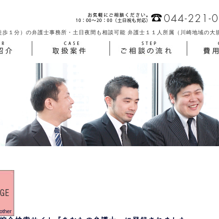
徒歩１分）の弁護士事務所・土日夜間も相談可能 弁護士１１人所属（川崎地域の大