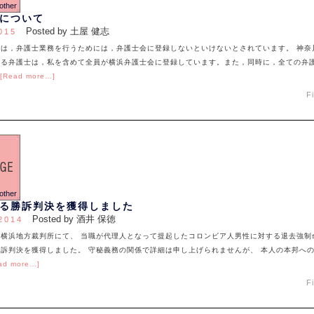
について
Posted by 土屋 健志
015
士は，弁護士業務を行うためには，弁護士会に登録しないといけないとされています。 神奈
する弁護士は，私を含めて全員が横浜弁護士会に登録しています。また，同時に，全ての弁
[Read more…]
F
る勝訴判決を獲得しました
Posted by 酒井 保徳
2014
、横浜地方裁判所にて、 当職が代理人となって提起したコロンビア人男性に対する退去強制
訴判決を獲得しました。 守秘義務の関係で詳細は申し上げられませんが、 本人の本邦へ
ad more…]
F