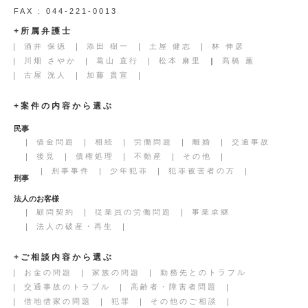
FAX : 044-221-0013
+所属弁護士
酒井 保徳
添田 樹一
土屋 健志
林 伸彦
川畑 さやか
葛山 直行
松本 麻里
髙橋 薫
古屋 洸人
加藤 貴宣
+案件の内容から選ぶ
民事
借金問題
相続
労働問題
離婚
交通事故
後見
債権処理
不動産
その他
刑事事件
少年犯罪
犯罪被害者の方
刑事
法人のお客様
顧問契約
従業員の労働問題
事業承継
法人の破産・再生
+ご相談内容から選ぶ
お金の問題
家族の問題
勤務先とのトラブル
交通事故のトラブル
高齢者・障害者問題
借地借家の問題
犯罪
その他のご相談