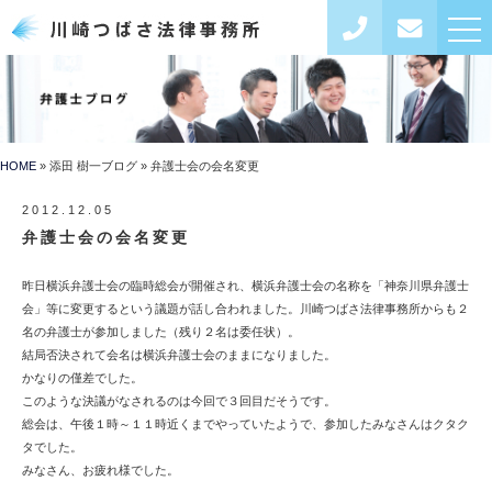
toggl
navig
HOME
添田 樹一ブログ
弁護士会の会名変更
2012.12.05
弁護士会の会名変更
昨日横浜弁護士会の臨時総会が開催され、横浜弁護士会の名称を「神奈川県弁護士
会」等に変更するという議題が話し合われました。川崎つばさ法律事務所からも２
名の弁護士が参加しました（残り２名は委任状）。
結局否決されて会名は横浜弁護士会のままになりました。
かなりの僅差でした。
このような決議がなされるのは今回で３回目だそうです。
総会は、午後１時～１１時近くまでやっていたようで、参加したみなさんはクタク
タでした。
みなさん、お疲れ様でした。