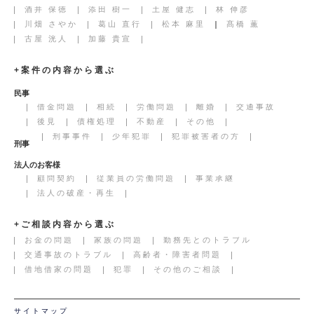
酒井 保徳
添田 樹一
土屋 健志
林 伸彦
川畑 さやか
葛山 直行
松本 麻里
髙橋 薫
古屋 洸人
加藤 貴宣
+案件の内容から選ぶ
民事
借金問題
相続
労働問題
離婚
交通事故
後見
債権処理
不動産
その他
刑事事件
少年犯罪
犯罪被害者の方
刑事
法人のお客様
顧問契約
従業員の労働問題
事業承継
法人の破産・再生
+ご相談内容から選ぶ
お金の問題
家族の問題
勤務先とのトラブル
交通事故のトラブル
高齢者・障害者問題
借地借家の問題
犯罪
その他のご相談
サイトマップ